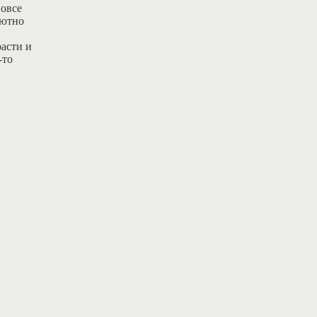
вовсе
лютно
расти и
-то