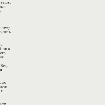
, вещах
План-
,
почему
портить
 с
 это в
ного
ик.
 Ведь
ми
орую
 дети
 к
м
акже