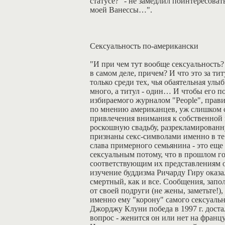
статусе?" - не замедлил поинтересова
моей Ванессы…".
Сексуальность по-американски
"И при чем тут вообще сексуальность? 
в самом деле, причем? И что это за т
только среди тех, чья обаятельная улы
много, а титул - один… И чтобы его п
избираемого журналом "People", прав
по мнению американцев, уж слишком 
привлечения внимания к собственной 
роскошную свадьбу, разрекламированн
признаны секс-символами именно в те 
слава примерного семьянина - это еще
сексуальным потому, что в прошлом г
соответствующим их представлениям 
изучение буддизма Ричарду Гиру оказал
смертный, как и все. Сообщения, запо
от своей подруги (не жены, заметьте
именно ему "корону" самого сексуаль
Джорджу Клуни победа в 1997 г. дост
вопрос - женится он или нет на франц