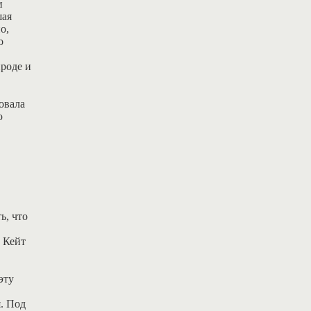
и
шая
о,
о
ироде и
овала
ю
ь, что
 Кейт
эту
я. Под