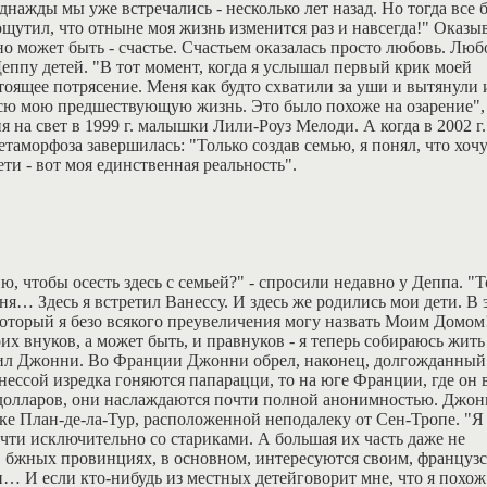
однажды мы уже встречались - несколько лет назад. Но тогда все 
ощутил, что отныне моя жизнь изменится раз и навсегда!" Оказыв
но может быть - счастье. Счастьем оказалась просто любовь. Люб
еппу детей. "В тот момент, когда я услышал первый крик моей
оящее потрясение. Меня как будто схватили за уши и вытянули 
 всю мою предшествующую жизнь. Это было похоже на озарение",
 на свет в 1999 г. малышки Лили-Роуз Мелоди. А когда в 2002 г.
аморфоза завершилась: "Только создав семью, я понял, что хочу
ети - вот моя единственная реальность".
 чтобы осесть здесь с семьей?" - спросили недавно у Деппа. "
ня… Здесь я встретил Ванессу. И здесь же родились мои дети. В 
который я безо всякого преувеличения могу назвать Моим Домом
их внуков, а может быть, и правнуков - я теперь собираюсь жить
снил Джонни. Во Франции Джонни обрел, наконец, долгожданный
нессой изредка гоняются папарацци, то на юге Франции, где он 
а долларов, они наслаждаются почти полной анонимностью. Джон
ке План-де-ла-Тур, расположенной неподалеку от Сен-Тропе. "Я
чти исключительно со стариками. А большая их часть даже не
. В бжных провинциях, в основном, интересуются своим, француз
ен… И если кто-нибудь из местных детейговорит мне, что я похож