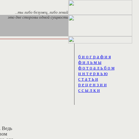
...ты либо безумец, либо гений
это две стороны одной сущности
б и о г р а ф и я
ф и л ь м ы
ф о т о а л ь б о м
и н т е р в ь ю
с т а т ь и
р е ц е н з и и
с с ы л к и
. Ведь
овом