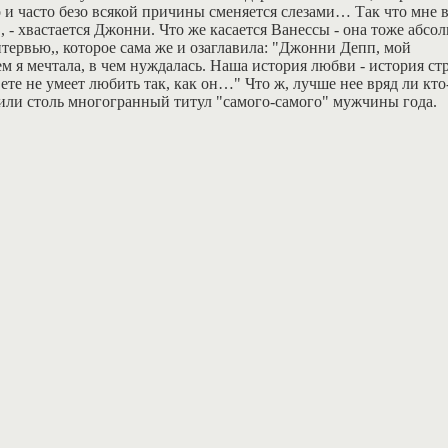
 и часто безо всякой причины сменяется слезами… Так что мне 
, - хвастается Джонни. Что же касается Ванессы - она тоже абсо
тервью,, которое сама же и озаглавила: "Джонни Депп, мой
м я мечтала, в чем нуждалась. Наша история любви - история ст
ете не умеет любить так, как он…" Что ж, лучше нее вряд ли кто
или столь многогранный титул "самого-самого" мужчины года.
ензии
| |
ссылки