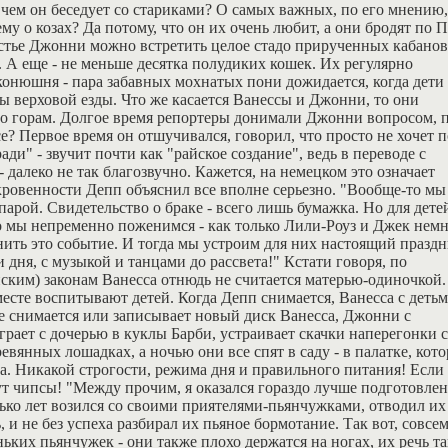
 чем он беседует со стариками? О самых важных, по его мнению
ему о козах? Да потому, что он их очень любит, а они бродят по 
естье Джонни можно встретить целое стадо прирученных кабанов
 А еще - не меньше десятка полудиких кошек. Их регулярно
конюшня - пара забавных мохнатых пони дожидается, когда дети
ы верховой езды. Что же касается Ванессы и Джонни, то они
о горам. Долгое время репортеры донимали Джонни вопросом, 
е? Первое время он отшучивался, говорил, что просто не хочет 
и" - звучит почти как "райское создание", ведь в переводе с
 - далеко не так благозвучно. Кажется, на немецком это означает
кровенности Депп объяснил все вполне серьезно. "Вообще-то мы
арой. Свидетельство о браке - всего лишь бумажка. Но для детей
то мы непременно поженимся - как только Лили-Роуз и Джек нем
нить это событие. И тогда мы устроим для них настоящий праздн
 дня, с музыкой и танцами до рассвета!" Кстати говоря, по
ским) законам Ванесса отнюдь не считается матерью-одиночкой.
есте воспитывают детей. Когда Депп снимается, Ванесса с деть
же снимается или записывает новый диск Ванесса, Джонни с
грает с дочерью в куклы Барби, устраивает скачки наперегонки с
янных лошадках, а ночью они все спят в саду - в палатке, кот
а. Никакой строгости, режима дня и правильного питания! Если
дут чипсы! "Между прочим, я оказался гораздо лучше подготовлен
ько лет возился со своими приятелями-пьянчужками, отводил их
 и не без успеха разбирал их пьяное бормотание. Так вот, совсе
ких пьянчужек - они также плохо держатся на ногах, их речь т