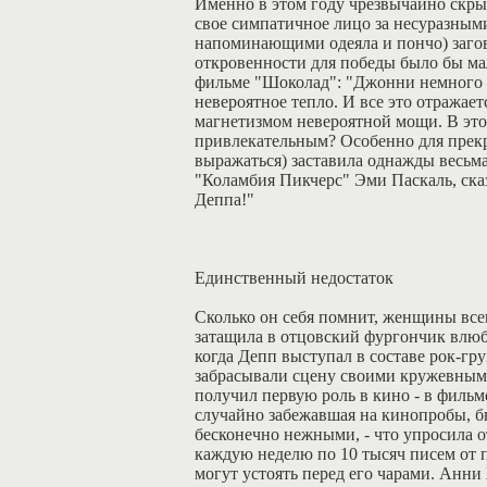
Именно в этом году чрезвычайно скры
свое симпатичное лицо за несуразным
напоминающими одеяла и пончо) загов
откровенности для победы было бы ма
фильме "Шоколад": "Джонни немного оп
невероятное тепло. И все это отражает
магнетизмом невероятной мощи. В это
привлекательным? Особенно для прекр
выражаться) заставила однажды весьм
"Коламбия Пикчерс" Эми Паскаль, сказ
Деппа!"
Единственный недостаток
Сколько он себя помнит, женщины всег
затащила в отцовский фургончик влюб
когда Депп выступал в составе рок-г
забрасывали сцену своими кружевными
получил первую роль в кино - в фильме
случайно забежавшая на кинопробы, б
бесконечно нежными, - что упросила о
каждую неделю по 10 тысяч писем от 
могут устоять перед его чарами. Анни