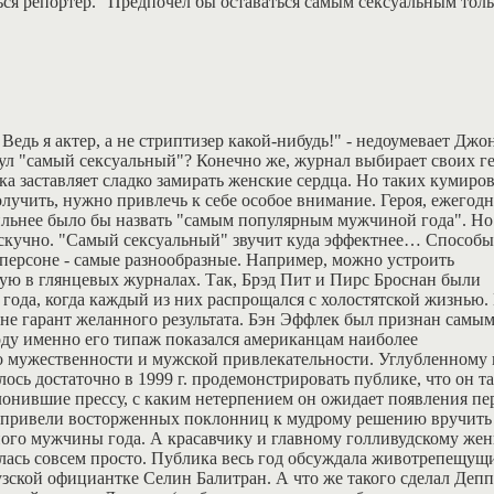
ться репортер. "Предпочел бы оставаться самым сексуальным толь
Ведь я актер, а не стриптизер какой-нибудь!" - недоумевает Джо
итул "самый сексуальный"? Конечно же, журнал выбирает своих г
бка заставляет сладко замирать женские сердца. Но таких кумиро
олучить, нужно привлечь к себе особое внимание. Героя, ежегод
ильнее было бы назвать "самым популярным мужчиной года". Но 
скучно. "Самый сексуальный" звучит куда эффектнее… Способы
персоне - самые разнообразные. Например, можно устроить
ую в глянцевых журналах. Так, Брэд Пит и Пирс Броснан были
года, когда каждый из них распрощался с холостятской жизнью.
 не гарант желанного результата. Бэн Эффлек был признан самы
оду именно его типаж показался американцам наиболее
о мужественности и мужской привлекательности. Углубленному 
ось достаточно в 1999 г. продемонстрировать публике, что он т
лонившие прессу, с каким нетерпением он ожидает появления пе
!), привели восторженных поклонниц к мудрому решению вручить
ного мужчины года. А красавчику и главному голливудскому же
алась совсем просто. Публика весь год обсуждала животрепещущ
узской официантке Селин Балитран. А что же такого сделал Депп