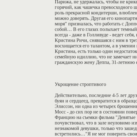
Парижа, не удержалась, чтобы не крик
горячий, как чашечка превосходного ш
роль прекрасной кондитерши, влюблен
можно доверять. Другая его кинопарт
моря" призналась, что работать с До
собой… В его глазах полыхает темный 
всегда - даже в Голливуде - ведет себ
Кристина Ричи, снявшаяся с ним в трех
восхищается его талантом, а в умении 
Кристина, есть только один недостато
семейную идиллию, что не замечает ни
гражданскую жену Деппа, 31-летнюю 
Укрощение строптивого
Действительно, последние 4-5 лет дру
буян и сердцеед, превратится в образ
Элиссон, ни одна из четырех брошенн
Мосс - до сих пор не в состоянии пове
Францию на съемки фильма "Девятые в
почувствовал, что в зале неуловимо из
незнакомой девушки, только что зашед
встретились…"Я не мог поверить своим