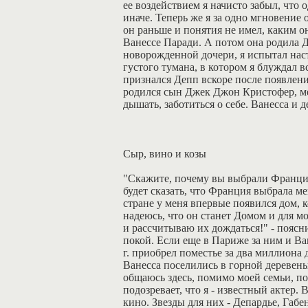
ее воздействием я начисто забыл, что 
иначе. Теперь же я за одно мгновение 
он раньше и понятия не имел, каким о
Ванессе Паради. А потом она родила Д
новорожденной дочери, я испытал наст
густого тумана, в котором я блуждал
признался Депп вскоре после появления
родился сын Джек Джон Кристофер, мет
дышать, заботиться о себе. Ванесса и д
Сыр, вино и козы
"Скажите, почему вы выбрали Францию,
будет сказать, что Франция выбрала ме
стране у меня впервые появился дом, 
надеюсь, что он станет Домом и для мо
и рассчитываю их дождаться!" - поя
покой. Если еще в Париже за ним и Ва
г. приобрел поместье за два миллион
Ванесса поселились в горной деревень
общаюсь здесь, помимо моей семьи, по
подозревает, что я - известный актер
кино. Звезды для них - Депардье, Габ