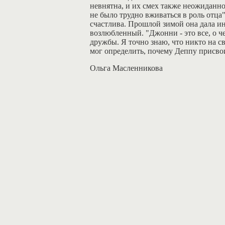
невнятна, и их смех также неожиданно
не было трудно вживаться в роль отца"
счастлива. Прошлой зимой она дала ин
возлюбленный. "Джонни - это все, о че
дружбы. Я точно знаю, что никто на св
мог определить, почему Деппу присво
Ольга Масленникова
биография
|
фильмы
|
фотоальбом
|
интервью
|
статьи
|
рец