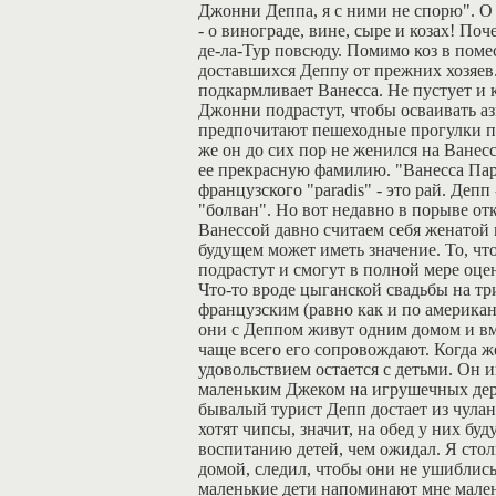
Джонни Деппа, я с ними не спорю". О
- о винограде, вине, сыре и козах! Поч
де-ла-Тур повсюду. Помимо коз в пом
доставшихся Деппу от прежних хозяев.
подкармливает Ванесса. Не пустует и 
Джонни подрастут, чтобы осваивать аз
предпочитают пешеходные прогулки п
же он до сих пор не женился на Ванесс
ее прекрасную фамилию. "Ванесса Парад
французского "paradis" - это рай. Депп
"болван". Но вот недавно в порыве от
Ванессой давно считаем себя женатой п
будущем может иметь значение. То, ч
подрастут и смогут в полной мере оце
Что-то вроде цыганской свадьбы на три
французским (равно как и по американ
они с Деппом живут одним домом и вм
чаще всего его сопровождают. Когда 
удовольствием остается с детьми. Он и
маленьким Джеком на игрушечных дерев
бывалый турист Депп достает из чулан
хотят чипсы, значит, на обед у них бу
воспитанию детей, чем ожидал. Я стол
домой, следил, чтобы они не ушиблись,
маленькие дети напоминают мне малень