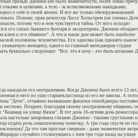
тный прежде Джонни (не было знаменитости, более ловко пряч
и очками и шляпами, а тело - за всевозможными накидками,
орил о себе и своей жизни. И все же только обезоруживающей
ловато. Похоже, прав режиссер Лассе Хольстрем (он снимал Деп
асен, потому что в нем чувствуется тайна. От него исходит
ся в его глазах бывшего бунтаря и эксцентрика. Джонни обладае
м ключ к его обаянию". А что в наши дни может быть наиболее
асной половины человечества. Его харизма (как принято нынче
а уважаемую женщину, одного из главный менеджеров студии
ать буквально следующее: "Все, что я хочу - это быть штанами
да находили его неотразимым. Когда Джонни было всего 13 лет,
ленная в него по уши старшеклассница из его же школы. А пото
руппы "Дети", отчаянно визжавшие фанатки-тинейджеры постоян
 неглиже. Позднее, благодаря своему неотразимому обаянию, о
 "Кошмар на улице Вязов". В тот день 16-летняя дочь режиссера
ыла настолько зачарована глазами Джонни - такими грустными и
тца отдать роль симпатичному новичку. А три года спустя он по
поклонниц! Да что там простые смерные - даже знаменитые актр
 Жирардо случайно столкнувшись с ним три года назад на улице