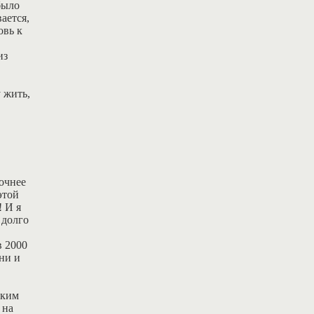
было
ается,
овь к
из
 жить,
Точнее
этой
! И я
 долго
в 2000
ни и
ским
 на