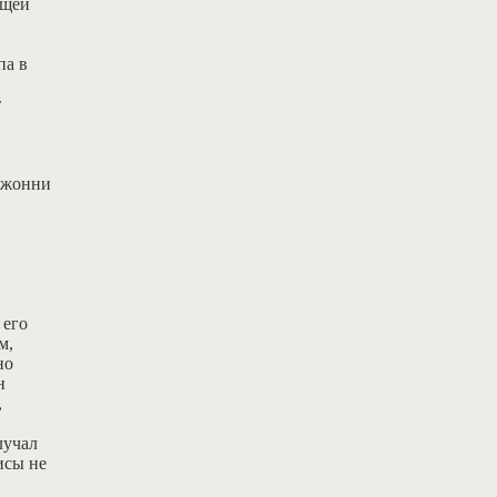
ущей
па в
т
 Джонни
 его
м,
но
н
,
лучал
исы не