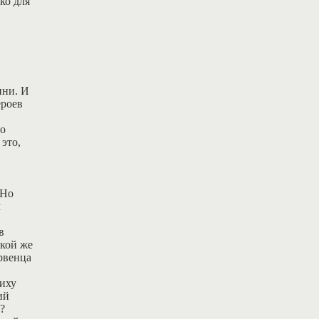
ко для
нни. И
ероев
в
но
это,
 Но
м
в
акой же
рвенца
ниху
ий
?