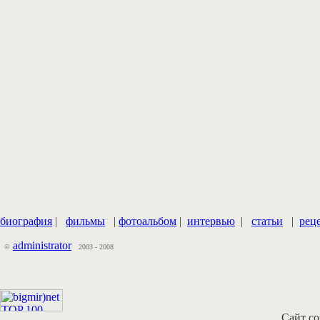
биография
|
фильмы
|
фотоальбом
|
интервью
|
статьи
|
рец
administrator
©
2003 - 2008
Сайт со