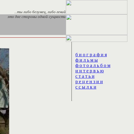
...ты либо безумец, либо гений
это две стороны одной сущности
б и о г р а ф и я
ф и л ь м ы
ф о т о а л ь б о м
и н т е р в ь ю
с т а т ь и
р е ц е н з и и
с с ы л к и