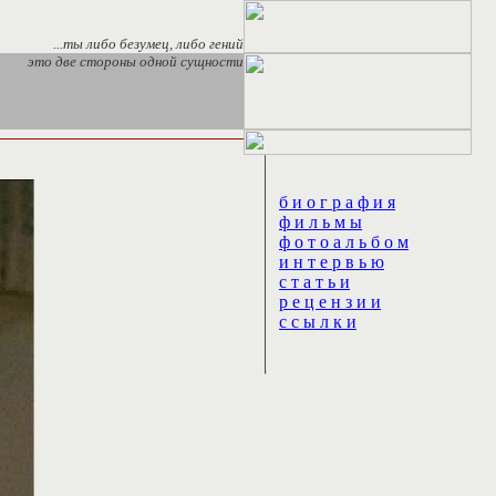
...ты либо безумец, либо гений
это две стороны одной сущности
б и о г р а ф и я
ф и л ь м ы
ф о т о а л ь б о м
и н т е р в ь ю
с т а т ь и
р е ц е н з и и
с с ы л к и