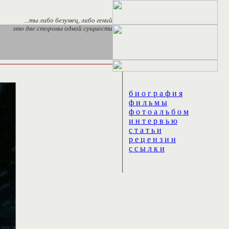
...ты либо безумец, либо гений
это две стороны одной сущности
б и о г р а ф и я
ф и л ь м ы
ф о т о а л ь б о м
и н т е р в ь ю
с т а т ь и
р е ц е н з и и
с с ы л к и