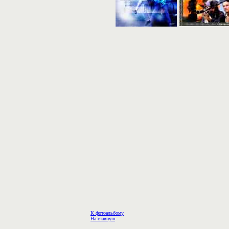
К фотоальбому
На главную