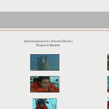
Аризонская мечта ( Arizona Dream )
Кадры из фильма