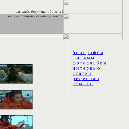
...ты либо безумец, либо гений
это две стороны одной сущности
б и о г р а ф и я
ф и л ь м ы
ф о т о а л ь б о м
и н т е р в ь ю
с т а т ь и
р е ц е н з и и
с с ы л к и